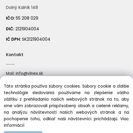
Dolný Kalník 148
IČO:
55 208 029
DIČ:
2121904004
IČ DPH:
SK2121904004
Kontakt
Mail:
info@vlnex.sk
Mobil: +421910522388
Táto stránka používa súbory cookies. Súbory cookie a ďalšie
technológie sledovania používame na zlepšenie vášho
zážitku z prehliadania našich webových stránok na to, aby
sme vám zobrazovali prispôsobený obsah a cielené reklamy,
Copyright © 2023 vlnex.sk, All rights reserved
na analýzu návštevnosti našich webových stránok a na
pochopenie toho, odkiaľ naši návštevníci prichádzajú.
Viac
informácií