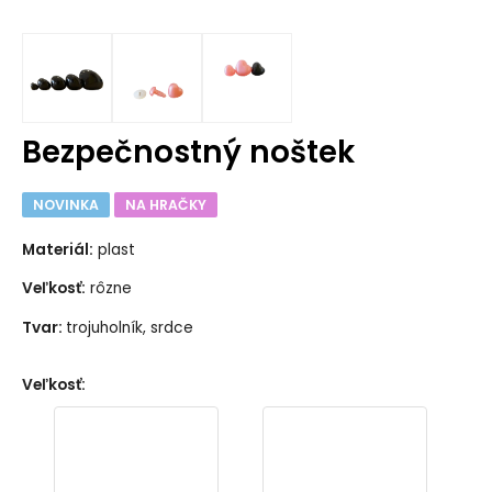
Bezpečnostný noštek
NOVINKA
NA HRAČKY
Materiál:
plast
Veľkosť:
rôzne
Tvar:
trojuholník, srdce
Veľkosť
: