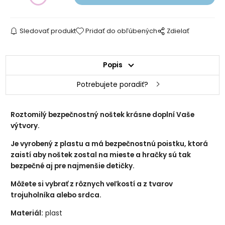
trojuholník 25 mm
trojuholník 28 mm
Sledovať produkt
Pridať do obľúbených
Zdielať
Popis
Potrebujete poradiť?
Roztomilý bezpečnostný noštek krásne doplní Vaše
srdce čierne 13 mm
srdce ružové 18 mm
výtvory.
Je vyrobený z plastu a má bezpečnostnú poistku, ktorá
zaistí aby noštek zostal na mieste a hračky sú tak
bezpečné aj pre najmenšie detičky.
Môžete si vybrať z rôznych veľkostí a z tvarov
trojuholníka alebo srdca.
Materiál:
plast
trojuholník ružový 9 mm
trojuholník ružový 15 mm