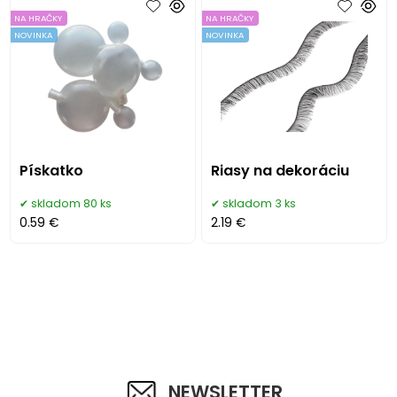
NA HRAČKY
NA HRAČKY
NOVINKA
NOVINKA
Pískatko
Riasy na dekoráciu
skladom 80 ks
skladom 3 ks
0.59 €
2.19 €
NEWSLETTER