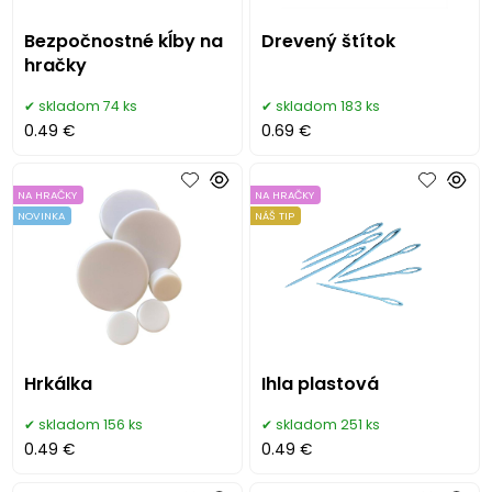
Bezpočnostné kĺby na
Drevený štítok
hračky
skladom 74 ks
skladom 183 ks
0.49 €
0.69 €
NA HRAČKY
NA HRAČKY
NOVINKA
NÁŠ TIP
Hrkálka
Ihla plastová
skladom 156 ks
skladom 251 ks
0.49 €
0.49 €