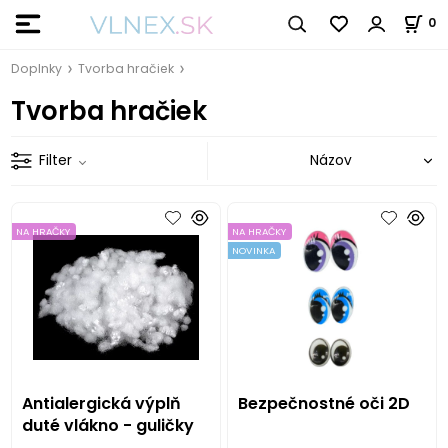
0
Doplnky
Tvorba hračiek
Tvorba hračiek
Filter
NA HRAČKY
NA HRAČKY
NOVINKA
Antialergická výplň
Bezpečnostné oči 2D
duté vlákno - guličky