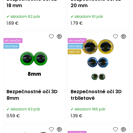
18 mm
20 mm
skladom 62 pár
skladom 61 pár
1.69 €
1.79 €
NA HRAČKY
NA HRAČKY
NOVINKA
NOVINKA
NÁŠ TIP
Bezpečnostné oči 3D
Bezpečnostné oči 3D
8mm
trblietavé
skladom 63 pár
skladom 165 pár
0.59 €
1.39 €