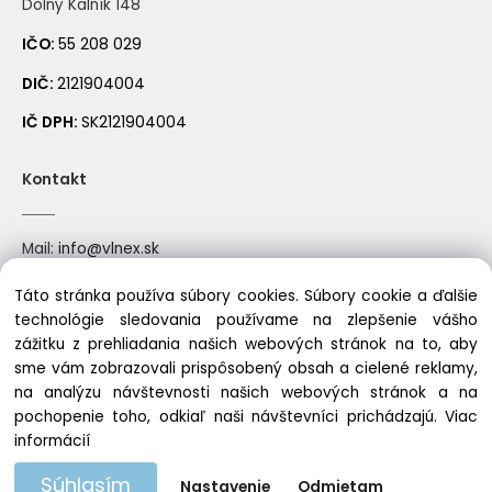
Dolný Kalník 148
IČO:
55 208 029
DIČ:
2121904004
IČ DPH:
SK2121904004
Kontakt
Mail:
info@vlnex.sk
Mobil: +421910522388
Táto stránka používa súbory cookies. Súbory cookie a ďalšie
technológie sledovania používame na zlepšenie vášho
zážitku z prehliadania našich webových stránok na to, aby
sme vám zobrazovali prispôsobený obsah a cielené reklamy,
Copyright © 2023 vlnex.sk, All rights reserved
na analýzu návštevnosti našich webových stránok a na
pochopenie toho, odkiaľ naši návštevníci prichádzajú.
Viac
informácií
Súhlasím
Nastavenie
Odmietam