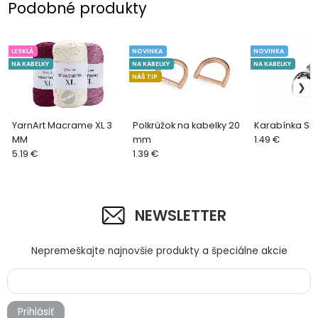
Podobné produkty
LESKLÁ
NOVINKA
NOVINKA
NA KABELKY
NA KABELKY
NA KABELKY
NÁŠ TIP
YarnArt Macrame XL 3
Polkrúžok na kabelky 20
Karabínka Sr
MM
mm
1.49 €
5.19 €
1.39 €
NEWSLETTER
Nepremeškajte najnovšie produkty a špeciálne akcie
Prihlásiť