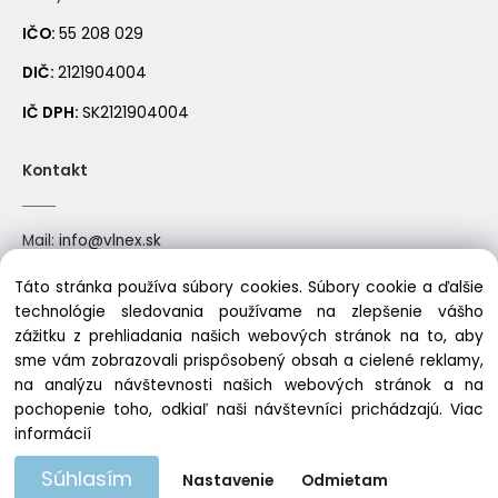
IČO:
55 208 029
DIČ:
2121904004
IČ DPH:
SK2121904004
Kontakt
Mail:
info@vlnex.sk
Mobil: +421910522388
Táto stránka používa súbory cookies. Súbory cookie a ďalšie
technológie sledovania používame na zlepšenie vášho
zážitku z prehliadania našich webových stránok na to, aby
sme vám zobrazovali prispôsobený obsah a cielené reklamy,
Copyright © 2023 vlnex.sk, All rights reserved
na analýzu návštevnosti našich webových stránok a na
pochopenie toho, odkiaľ naši návštevníci prichádzajú.
Viac
informácií
Súhlasím
Nastavenie
Odmietam