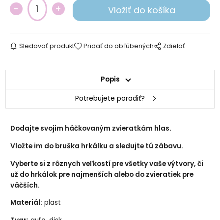
Sledovať produkt
Pridať do obľúbených
Zdielať
Popis
disk 33mm
disk 51mm
Potrebujete poradiť?
Dodajte svojim háčkovaným zvieratkám hlas.
Vložte im do bruška hrkálku a sledujte tú zábavu.
Vyberte si z rôznych veľkostí pre všetky vaše výtvory, či
už do hrkálok pre najmenších alebo do zvieratiek pre
väčších.
Materiál:
plast