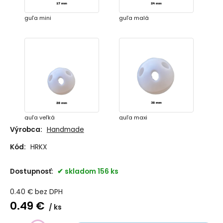
guľa mini
guľa malá
guľa veľká
guľa maxi
Výrobca:
Handmade
Kód:
HRKX
Dostupnosť:
skladom 156 ks
0.40
€
bez DPH
0.49
€
ks
disk 13mm
disk 22mm