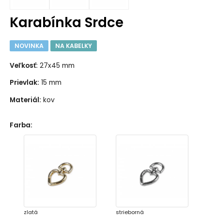
Karabínka Srdce
NOVINKA
NA KABELKY
Veľkosť:
27x45 mm
Prievlak:
15 mm
Materiál:
kov
Farba
:
zlatá
strieborná