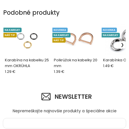
Podobné produkty
NA KABELKY
NOVINKA
NOVINKA
NÁŠ TIP
NA KABELKY
NA KABELKY
NÁŠ TIP
Karabína na kabelku 25
Polkrúžok na kabelky 20
Karabínka O
mm OKRÚHLA
mm
1.49 €
1.29 €
1.39 €
NEWSLETTER
Nepremeškajte najnovšie produkty a špeciálne akcie