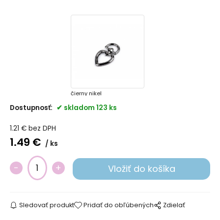
čierny nikel
Dostupnosť:
skladom 123 ks
1.21
€
bez DPH
1.49
€
ks
Sledovať produkt
Pridať do obľúbených
Zdielať