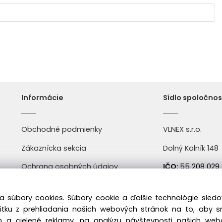
Informácie
Sídlo spoločnos
Obchodné podmienky
VLNEX s.r.o.
Zákaznícka sekcia
Dolný Kalník 148
Ochrana osobných údajov
IČO:
55 208 029
Doprava a platba
DIČ:
2121904004
a súbory cookies. Súbory cookie a ďalšie technológie sle
Kontakt
IČ DPH:
SK21219
žitku z prehliadania našich webových stránok na to, aby 
 a cielené reklamy, na analýzu návštevnosti našich we