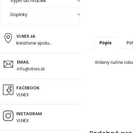
Výplň do hračiek
Doplnky
VLNEX.sk
Popis
Po
kreatívne spolu...
EMAIL
Krásny ručne robe
info@vlnex.sk
FACEBOOK
VLNEX
INSTAGRAM
VLNEX