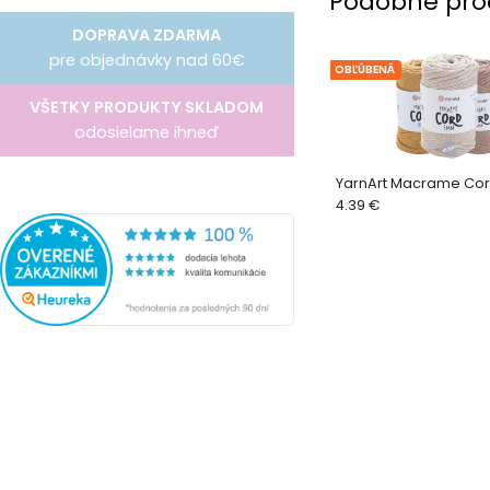
Podobné pro
DOPRAVA ZDARMA
pre objednávky nad 60€
OBĽÚBENÁ
VŠETKY PRODUKTY SKLADOM
odosielame ihneď
YarnArt Macrame Co
4.39 €