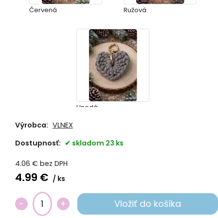
Červená
Ružová
Hnedá
Výrobca:
VLNEX
Dostupnosť:
skladom 23 ks
4.06
€
bez DPH
4.99
€
ks