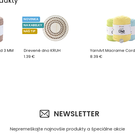
dukty
NOVINKA
NA KABELKY
NÁŠ TIP
rd 3 MM
Drevené dno KRUH
YarnArt Macrame Cord
1.39 €
8.39 €
NEWSLETTER
Nepremeškajte najnovšie produkty a špeciálne akcie