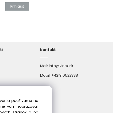
Prihlásiť
ti
Kontakt
Mail:
info@vlnex.sk
Mobil: +421910522388
dovania používame na
04004
sme vám zobrazovali
bových stránok a na