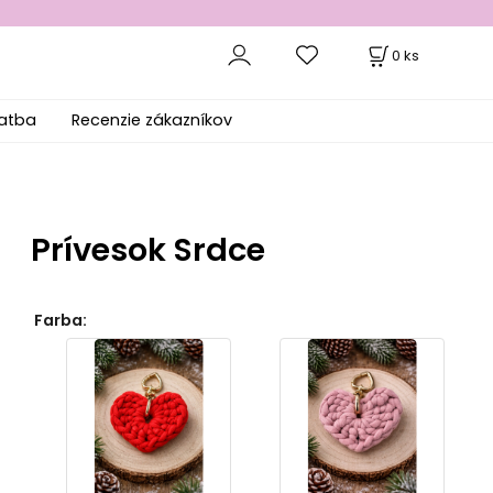
0
ks
latba
Recenzie zákazníkov
Prívesok Srdce
Farba
: