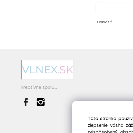
Odhlásiť
kreatívne spolu...
Táto stránka použív
zlepšenie vášho zá
prispôsobený obsah