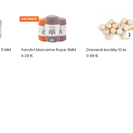
OBĽÚBENÁ
 5 MM
YarnArt Macrame Rope 3MM
Drevené korálky 10 ks
4.29 €
0.99 €