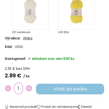
231 vanilková
243 žltá
Výrobca:
Vlnika
Kód:
VSSX
Dostupnosť:
skladom viac ako 500 ks
2.35
€
bez DPH
2.89
€
ks
263 marhuľová
261 svetlá lososová
Sledovať produkt
Pridať do obľúbených
Zdielať