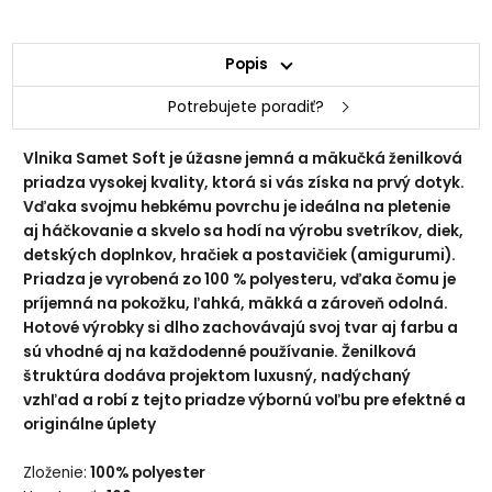
Popis
251
256 svetlá tehlová
Potrebujete poradiť?
Vlnika Samet Soft je úžasne jemná a mäkučká ženilková
priadza vysokej kvality, ktorá si vás získa na prvý dotyk.
Vďaka svojmu hebkému povrchu je ideálna na pletenie
aj háčkovanie a skvelo sa hodí na výrobu svetríkov, diek,
detských doplnkov, hračiek a postavičiek (amigurumi).
Priadza je vyrobená zo 100 % polyesteru, vďaka čomu je
príjemná na pokožku, ľahká, mäkká a zároveň odolná.
233detská ružová
234 svetlá ružová
Hotové výrobky si dlho zachovávajú svoj tvar aj farbu a
sú vhodné aj na každodenné používanie. Ženilková
štruktúra dodáva projektom luxusný, nadýchaný
vzhľad a robí z tejto priadze výbornú voľbu pre efektné a
originálne úplety
Zloženie:
100% polyester