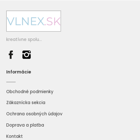
kreatívne spolu...
264 levanduľová
245 baklažánová
Informácie
Obchodné podmienky
Zákaznícka sekcia
Ochrana osobných údajov
240 svetlá modrá
268 kráľovská modrá
Doprava a platba
Kontakt