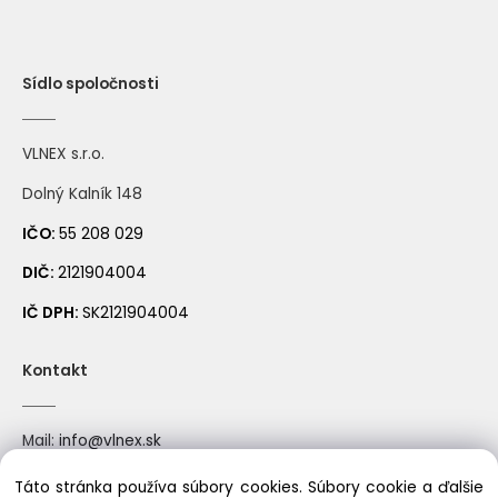
Sídlo spoločnosti
VLNEX s.r.o.
246 námornícka modrá
253 tyrkysová
Dolný Kalník 148
IČO:
55 208 029
DIČ:
2121904004
IČ DPH:
SK2121904004
Kontakt
242 svetlá azúrová
241 azúrová
Mail:
info@vlnex.sk
Mobil: +421910522388
Táto stránka používa súbory cookies. Súbory cookie a ďalšie