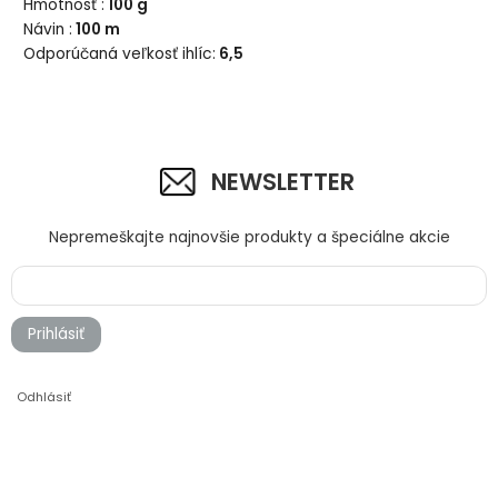
Hmotnosť :
100 g
Návin :
100 m
235 ružová
237 červená
Odporúčaná veľkosť ihlíc:
6,5
NEWSLETTER
Nepremeškajte najnovšie produkty a špeciálne akcie
236 sýta ružová
222 bordová
Prihlásiť
Odhlásiť
244 svetlá levanduľová
220 orgovánová