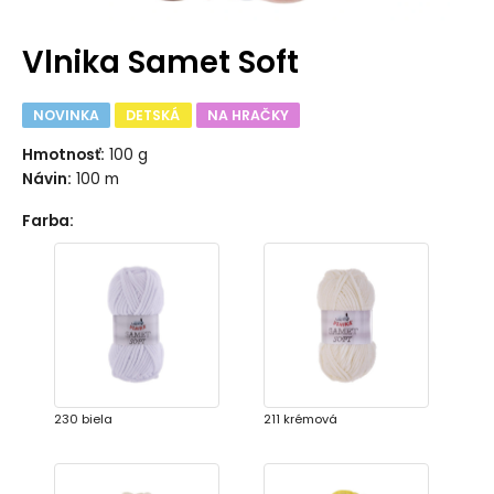
Vlnika Samet Soft
NOVINKA
DETSKÁ
NA HRAČKY
Hmotnosť:
100 g
Návin:
100 m
Farba
:
230 biela
211 krémová