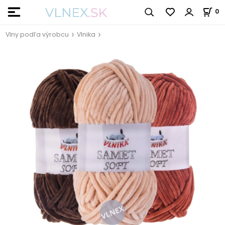
0
Vlny podľa výrobcu
Vlnika