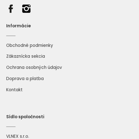
Informácie
344 sivo fialová
345 modrofialová
Obchodné podmienky
Zákaznícka sekcia
Ochrana osobných údajov
Doprava a platba
Kontakt
340 detská modrá
342 svetlá azúrová
Sídlo spoločnosti
VLNEX s.r.o.