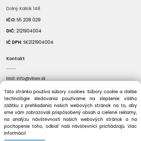
Dolný Kalník 148
IČO:
55 208 029
343 azúrová
369 svetlá modrá
DIČ:
2121904004
IČ DPH:
SK2121904004
Kontakt
Mail:
info@vlnex.sk
Mobil: +421910522388
Táto stránka používa súbory cookies. Súbory cookie a ďalšie
349 modrá
348 oceľová modrá
technológie sledovania používame na zlepšenie vášho
zážitku z prehliadania našich webových stránok na to, aby
sme vám zobrazovali prispôsobený obsah a cielené reklamy,
Copyright © 2023 vlnex.sk, All rights reserved
na analýzu návštevnosti našich webových stránok a na
pochopenie toho, odkiaľ naši návštevníci prichádzajú.
Viac
informácií