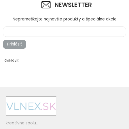
NEWSLETTER
Nepremeškajte najnovšie produkty a špeciálne akcie
Prihlásiť
352 červená
353 bordová
Odhlásiť
362 pastelová fialová
337 svetlá levanduľová
kreatívne spolu...