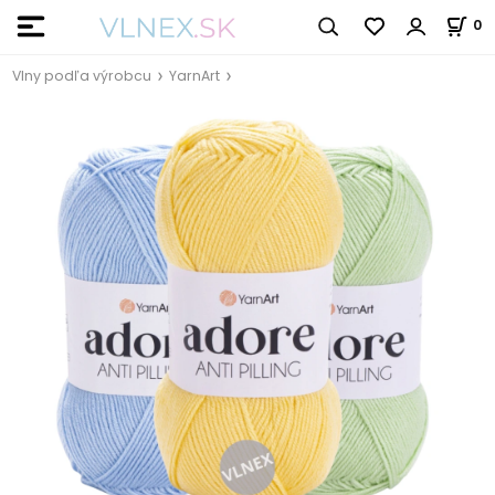
0
Vlny podľa výrobcu
YarnArt