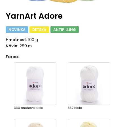
YarnArt Adore
NOVINKA
DETSKÁ
ANTIPILLING
Hmotnosť:
100 g
Návin:
280 m
Farba
:
330 snehovo biela
357 biela