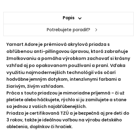
Popis
334 šafránová
360 svetlá marhuľová
Potrebujete poradiť?
je prémiová akrylová priadza s
Yarnart Adore
obľúbenou
, ktorá zabraňuje
anti-pillingovou úpravou
žmolkovaniu a pomáha výrobkom zachovať si krásny
vzhľad aj po opakovanom používaní a praní. Vďaka
využitiu najmodernejších technológií vás očarí
hodvábne jemným dotykom, intenzívnymi farbami a
.
žiarivým, živým vzhľadom
333 marhuľová
366 lososová
Práca s touto priadzou je mimoriadne príjemná – či už
pletiete alebo háčkujete, rýchlo si ju zamilujete a stane
sa jednou z vašich najobľúbenejších.
Priadza je certifikovaná TZÚ a je bezpečná aj pre deti do
3 rokov, takže je ideálnou voľbou na výrobu detského
oblečenia, doplnkov či hračiek.