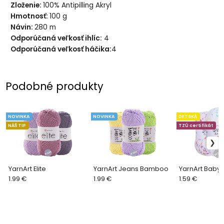
Zloženie:
100% Antipilling Akryl
Hmotnosť:
100 g
361 pastelová ružová
338 svetlá ružová
Návin:
280 m
Odporúčaná veľkosť ihlíc:
4
Odporúčaná veľkosť háčika:
4
Podobné produkty
NOVINKA
NOVINKA
DETSKÁ
339 detská ružová
364 púdrová
NÁŠ TIP
TZÚ certifikát
YarnArt Elite
YarnArt Jeans Bamboo
YarnArt Baby 
1.99 €
1.99 €
1.59 €
365 starorúžová
371 svetlá červená