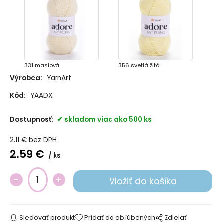
331 maslová
356 svetlá žltá
Výrobca:
YarnArt
Kód:
YAADX
Dostupnosť:
skladom viac ako 500 ks
2.11
€
bez DPH
2.59
€
ks
332 žltá
355 sýta žltá
Sledovať produkt
Pridať do obľúbených
Zdielať