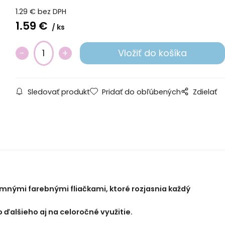
1.29
€
bez DPH
1.59
€
ks
205
206
Sledovať produkt
Pridať do obľúbených
Zdielať
207
208
mnými farebnými fliačkami, ktoré rozjasnia každý
 ďalšieho aj na celoročné využitie.