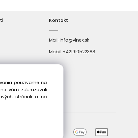
ti
Kontakt
Mail:
info@vlnex.sk
219
Mobil: +421910522388
dovania používame na
04004
sme vám zobrazovali
bových stránok a na