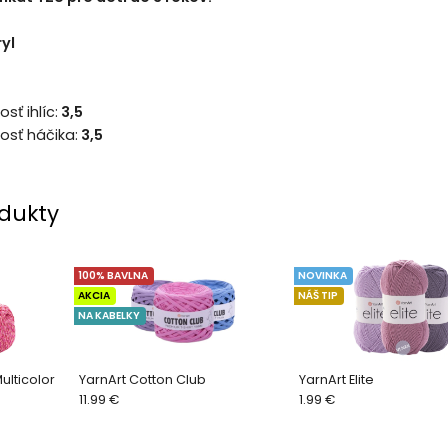
yl
ť ihlíc:
3,5
sť háčika:
3,5
dukty
100% BAVLNA
NOVINKA
AKCIA
NÁŠ TIP
NA KABELKY
ulticolor
YarnArt Cotton Club
YarnArt Elite
11.99 €
1.99 €