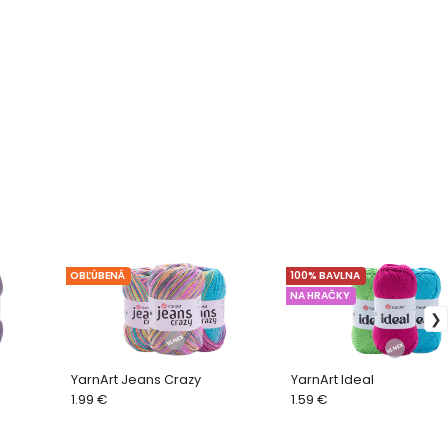
209
210
211
212
OBĽÚBENÁ
100% BAVLNA
NA HRAČKY
YarnArt Jeans Crazy
YarnArt Ideal
1.99 €
1.59 €
213
214