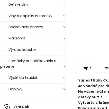
Detské vlny
Vlny a doplnky na hračky
Háčkovacie priadze
Macramé
Výroba kabeliek
Pomôcky pre háčkovanie a
pletenie
Popis
Po
Výplň do hračiek
Yarnart Baby Col
Je vhodná pre det
Doplnky
Na výber máte m
detský outfit.
Vytvorte si krás
VLNEX.sk
Priadza ma certif