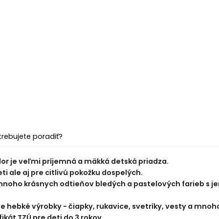
trebujete poradiť?
or je veľmi príjemná a mäkká detská priadza.
i ale aj pre citlivú pokožku dospelých.
noho krásnych odtieňov bledých a pastelových farieb s je
ne hebké výrobky - čiapky, rukavice, svetríky, vesty a mnoho
ikát TZÚ pre deti do 3 rokov.