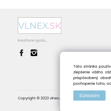
kreatívne spolu...
Táto stránka použív
zlepšenie vášho zá
prispôsobený obsah
pochopenie toho, odk
Súhlasím
Copyright © 2023 vlnex.sk, All rights reserved