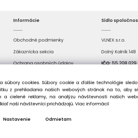
Informácie
Sídlo spoločnos
Obchodné podmienky
VLNEX s.r.o.
Zákaznícka sekcia
Dolný Kalník 148
Ochrana osobných údajov
IČO:
55 208 029
Doprava a platba
DIČ:
2121904004
a súbory cookies. Súbory cookie a ďalšie technológie sle
Kontakt
IČ DPH:
SK21219
žitku z prehliadania našich webových stránok na to, aby 
 a cielené reklamy, na analýzu návštevnosti našich we
iaľ naši návštevníci prichádzajú.
Viac informácií
Nastavenie
Odmietam