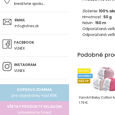
kreatívne spolu...
Zloženie:
100% akr
Hmotnosť :
50 g
EMAIL
Návin :
150 m
info@vlnex.sk
Odporúčaná veľkos
Odporúčaná veľko
FACEBOOK
VLNEX
Podobné pro
INSTAGRAM
VLNEX
DETSKÁ
NOVINKA
NÁŠ TIP
DOPRAVA ZDARMA
pre objednávky nad 60€
YarnArt Baby Cotton M
1.79 €
VŠETKY PRODUKTY SKLADOM
odosielame ihneď