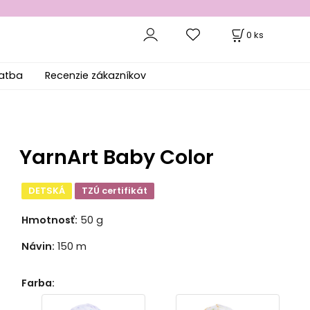
0
ks
latba
Recenzie zákazníkov
YarnArt Baby Color
DETSKÁ
TZÚ certifikát
Hmotnosť:
50 g
Návin:
150 m
Farba
: