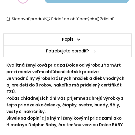
Sledovať produkt
Pridať do obľúbených
Zdielať
Popis
851 svetlá žltá
761 žltá
Potrebujete poradiť?
Kvalitná ženylková priadza Dolce od výrobcu YarnArt
patrí medzi veľmi obľúbené detské priadze.
Je vhodná ny výrobu krásnych hračiek a diek vhodných
aj pre deti do 3 rokov, nakoľko má pridelený certifikát
TZÚ.
Počas chladnejších dní Vás príjemne zahrejú výrobky z
tejto priadze ako čelenky, čiapky, svetre, bundy, šály,
853 šafránová žltá
854 horčicová
vesty či nákrčníky.
Skvele sa doplní aj s inými ženylkovými priadzami ako
Himalaya Dolphin Baby, či s tenšou verziou Dolce BABY.