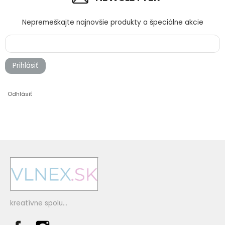
Nepremeškajte najnovšie produkty a špeciálne akcie
748 červená
752 vínová
Prihlásiť
Odhlásiť
781 svetlá pastelová ružová
750 detská ružová
kreatívne spolu...