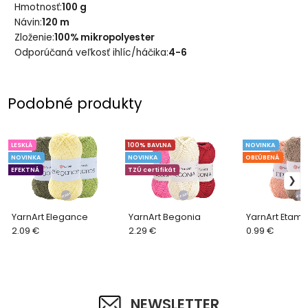
Hmotnosť:
100 g
Návin:
120 m
Zloženie:
100% mikropolyester
Odporúčaná veľkosť ihlíc/háčika:
4-6
855 svetlá oranžová
852 oranžová
Podobné produkty
LESKLÁ
100% BAVLNA
NOVINKA
NOVINKA
NOVINKA
OBĽÚBENÁ
EFEKTNÁ
TZÚ certifikát
778 škoricová
759 jasná ružová
YarnArt Elegance
YarnArt Begonia
YarnArt Etami
2.09 €
2.29 €
0.99 €
NEWSLETTER