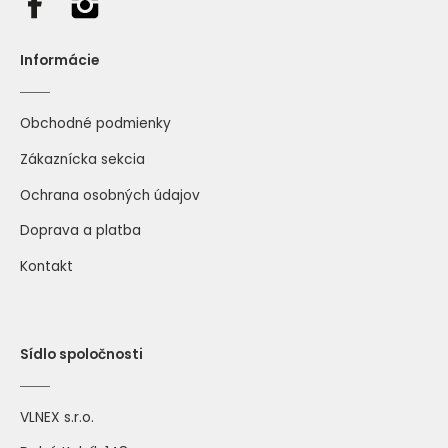
796 pastelová ružová
769 púdrová ružová
Informácie
Obchodné podmienky
Zákaznícka sekcia
Ochrana osobných údajov
795 ružová
794 tmavá ružová
Doprava a platba
Kontakt
Sídlo spoločnosti
751 svetlá slivková
766 slivková
VLNEX s.r.o.