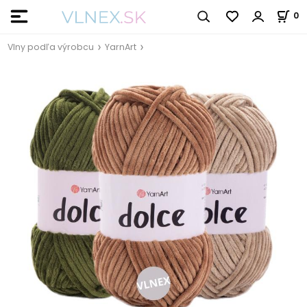
0
Vlny podľa výrobcu
YarnArt