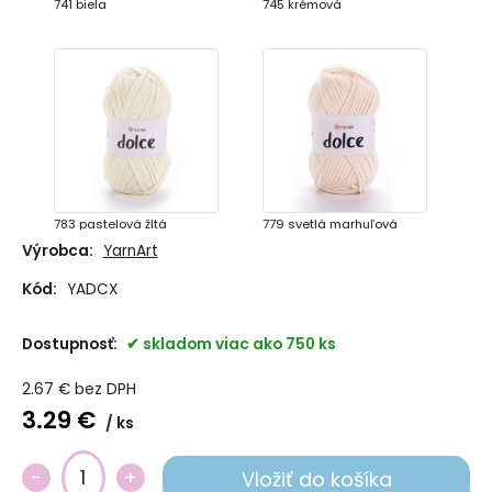
741 biela
745 krémová
783 pastelová žltá
779 svetlá marhuľová
Výrobca:
YarnArt
Kód:
YADCX
Dostupnosť:
skladom viac ako 750 ks
2.67
€
bez DPH
3.29
€
ks
773 marhuľová
764 svetlá lososová