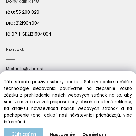
Dolný Kalník 148
IČO:
55 208 029
DIČ:
2121904004
IČ DPH:
SK2121904004
Kontakt
744 pastelová fialová
788 jasná fialová
Mail:
info@vlnex.sk
Mobil: +421910522388
Táto stránka používa súbory cookies. Súbory cookie a ďalšie
technológie sledovania používame na zlepšenie vášho
zážitku z prehliadania našich webových stránok na to, aby
sme vám zobrazovali prispôsobený obsah a cielené reklamy,
Copyright © 2023 vlnex.sk, All rights reserved
na analýzu návštevnosti našich webových stránok a na
792 sýta fialová
780 baklažánová
pochopenie toho, odkiaľ naši návštevníci prichádzajú.
Viac
informácií
Súhlasím
Nastavenie
Odmietam