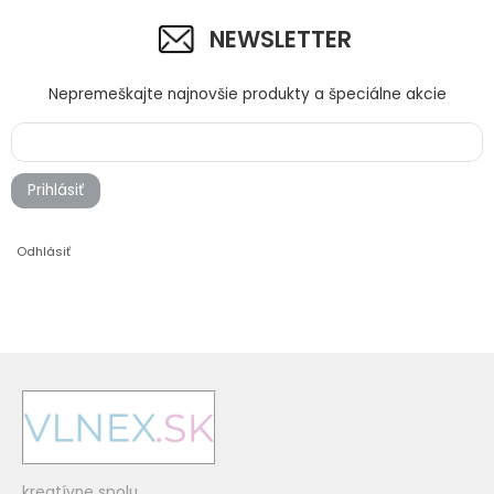
NEWSLETTER
Nepremeškajte najnovšie produkty a špeciálne akcie
Prihlásiť
600 jasná modrá
3088 sivý denim
Odhlásiť
3864 sivý denim
551 denim
kreatívne spolu...