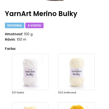
YarnArt Merino Bulky
NOVINKA
S VLNOU
Hmotnosť:
100 g
Návin:
100 m
Farba
:
501 biela
502 krémová