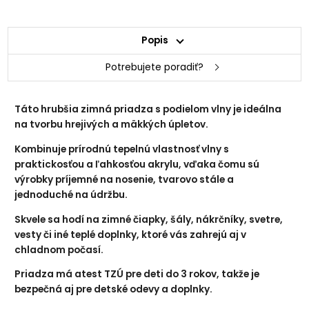
Popis
217 svetlá ružová
3017 starofialová
Potrebujete poradiť?
Táto hrubšia zimná priadza s podielom vlny je ideálna
na tvorbu hrejivých a mäkkých úpletov.
Kombinuje prírodnú tepelnú vlastnosť vlny s
praktickosťou a ľahkosťou akrylu, vďaka čomu sú
výrobky príjemné na nosenie, tvarovo stále a
jednoduché na údržbu.
8041 fuksiová
570 staroružová
Skvele sa hodí na zimné čiapky, šály, nákrčníky, svetre,
vesty či iné teplé doplnky, ktoré vás zahrejú aj v
chladnom počasí.
Priadza má atest TZÚ pre deti do 3 rokov, takže je
bezpečná aj pre detské odevy a doplnky.