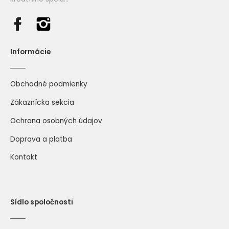
Informácie
556 fialková
583 námornícka modrá
Obchodné podmienky
Zákaznícka sekcia
Ochrana osobných údajov
Doprava a platba
Kontakt
11448 svetlá petrolejová
841 mintová
Sídlo spoločnosti