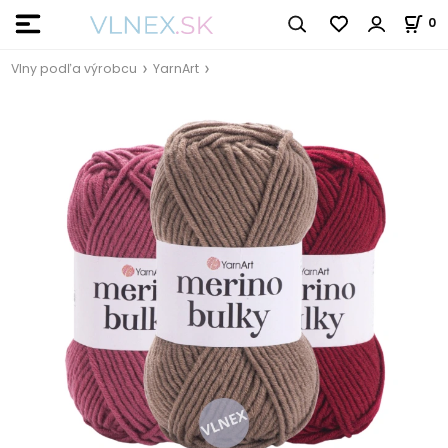
0
Vlny podľa výrobcu
YarnArt