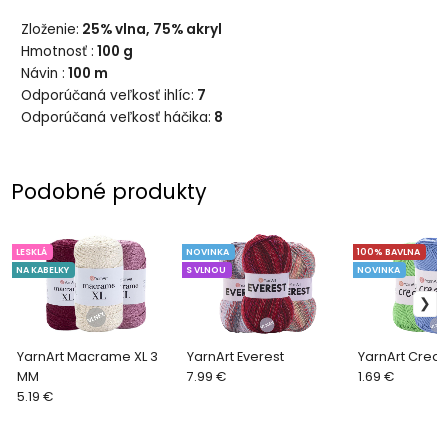
Zloženie:
25% vlna, 75% akryl
156 červená
3024 tmavá červená
Hmotnosť :
100 g
Návin :
100 m
Odporúčaná veľkosť ihlíc:
7
Odporúčaná veľkosť háčika:
8
Podobné produkty
577 bordová
9561 sýta fialová
LESKLÁ
NOVINKA
100% BAVLNA
NA KABELKY
S VLNOU
NOVINKA
YarnArt Macrame XL 3
YarnArt Everest
YarnArt Creat
MM
7.99 €
1.69 €
5.19 €
10094 baklažánová
215 svetlá modrá