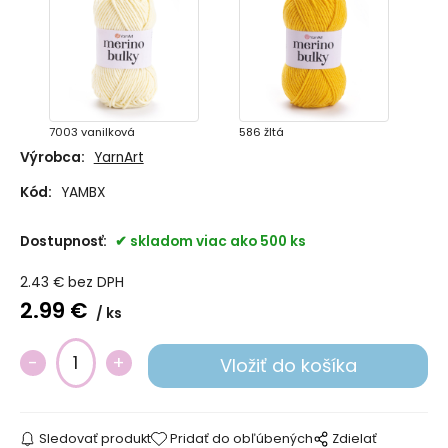
7003 vanilková
586 žltá
Výrobca:
YarnArt
Kód:
YAMBX
Dostupnosť:
skladom viac ako 500 ks
2.43
€
bez DPH
2.99
€
ks
565 marhuľová
3027 tehlová
Sledovať produkt
Pridať do obľúbených
Zdielať