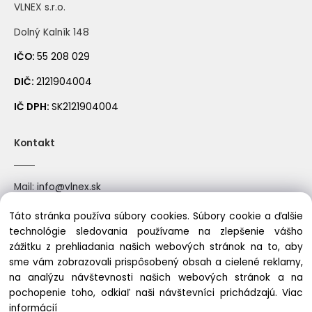
VLNEX s.r.o.
Dolný Kalník 148
IČO:
55 208 029
098 machová zelená
338 zelená
DIČ:
2121904004
IČ DPH:
SK2121904004
Kontakt
Mail:
info@vlnex.sk
590 smaragdová
530 vojenská zelená
Mobil: +421910522388
Táto stránka používa súbory cookies. Súbory cookie a ďalšie
technológie sledovania používame na zlepšenie vášho
zážitku z prehliadania našich webových stránok na to, aby
sme vám zobrazovali prispôsobený obsah a cielené reklamy,
Copyright © 2023 vlnex.sk, All rights reserved
na analýzu návštevnosti našich webových stránok a na
pochopenie toho, odkiaľ naši návštevníci prichádzajú.
Viac
informácií